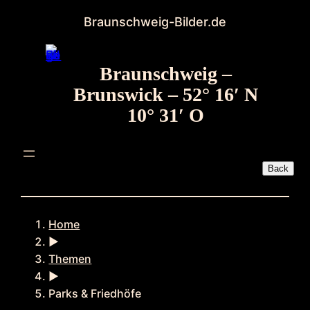
Zum
Braunschweig-Bilder.de
Inhalt
springen
Braunschweig –
Brunswick – 52° 16′ N
10° 31′ O
Home
►
Themen
►
Parks & Friedhöfe