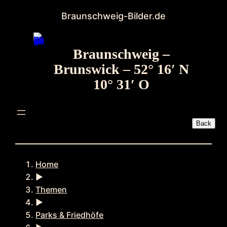
Zum
Braunschweig-Bilder.de
Inhalt
springen
Braunschweig –
Brunswick – 52° 16′ N
10° 31′ O
Home
►
Themen
►
Parks & Friedhöfe