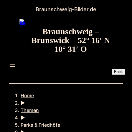
Zum
Braunschweig-Bilder.de
Inhalt
springen
Braunschweig –
Brunswick – 52° 16′ N
10° 31′ O
Home
►
Themen
►
Parks & Friedhöfe