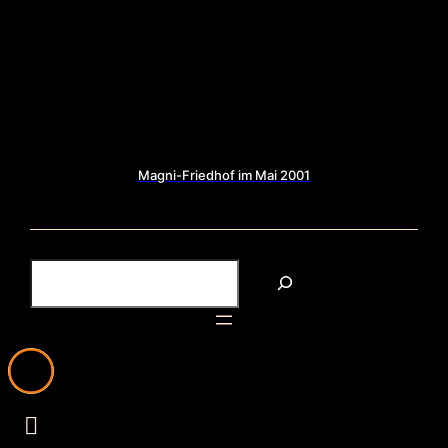
Magni-Friedhof im Mai 2001
S
u
c
h
e
n