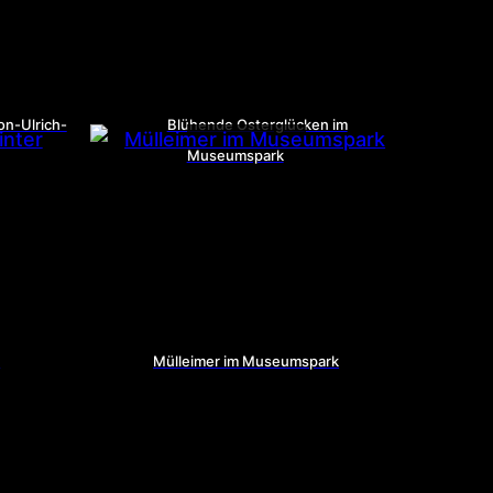
n-Ulrich-
Blühende Osterglücken im
Museumspark
r
Mülleimer im Museumspark