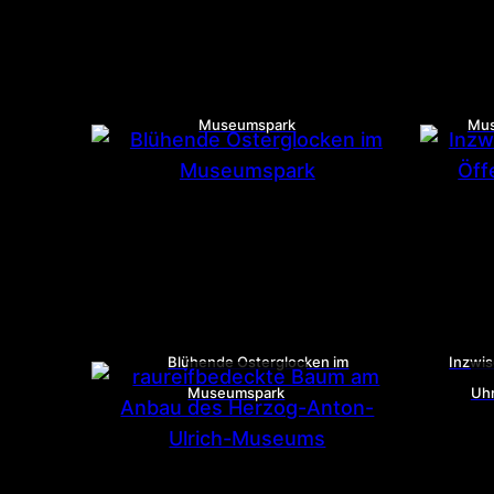
Museumspark
Mus
Blühende Osterglocken im
Inzwis
Museumspark
Uhr