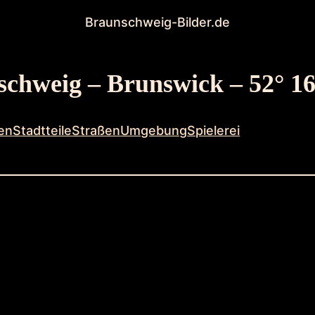
Braunschweig-Bilder.de
chweig – Brunswick – 52° 16
en
Stadtteile
Straßen
Umgebung
Spielerei