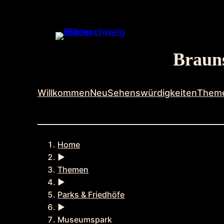
Zum
Inhalt
springen
Brauns
Willkommen
Neu
Sehenswürdigkeiten
Them
Home
►
Themen
►
Parks & Friedhöfe
►
Museumspark