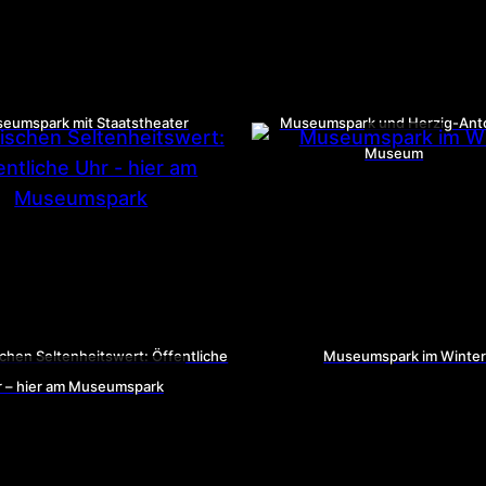
eumspark mit Staatstheater
Museumspark und Herzig-Anto
Museum
chen Seltenheitswert: Öffentliche
Museumspark im Winte
 – hier am Museumspark