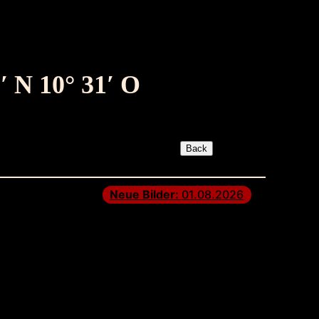
′ N 10° 31′ O
Neue Bilder:
01.08.2026