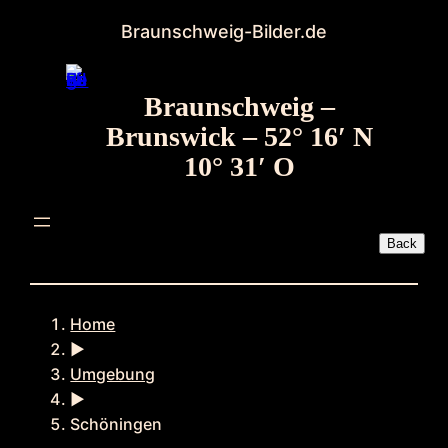
Zum
Braunschweig-Bilder.de
Inhalt
springen
Braunschweig –
Brunswick – 52° 16′ N
10° 31′ O
Home
►
Umgebung
►
Schöningen