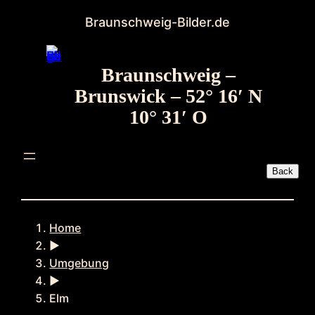
Zum
Braunschweig-Bilder.de
Inhalt
springen
Braunschweig –
Brunswick – 52° 16′ N
10° 31′ O
Home
►
Umgebung
►
Elm