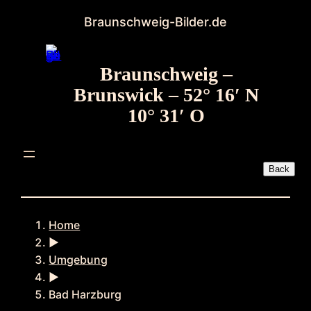
Zum
Braunschweig-Bilder.de
Inhalt
springen
Braunschweig –
Brunswick – 52° 16′ N
10° 31′ O
Home
►
Umgebung
►
Bad Harzburg