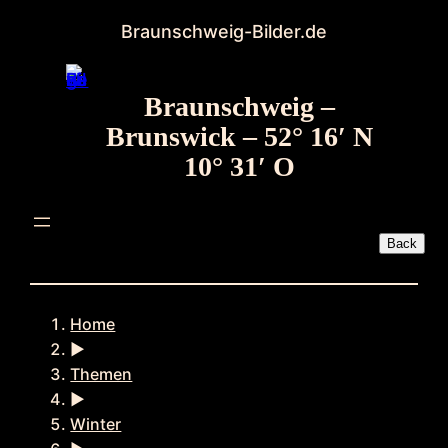
Zum
Braunschweig-Bilder.de
Inhalt
springen
Braunschweig –
Brunswick – 52° 16′ N
10° 31′ O
Home
►
Themen
►
Winter