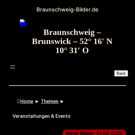
Zum
Braunschweig-Bilder.de
Inhalt
springen
Braunschweig –
Brunswick – 52° 16′ N
10° 31′ O
Home
►
Themen
►
Veranstaltungen & Events
Neue Bilder:
01.08.2026