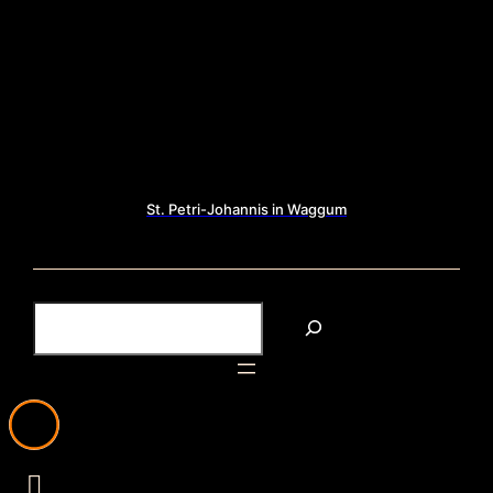
St. Petri-Johannis in Waggum
S
u
c
h
e
n