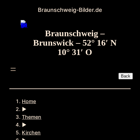
Zum
Braunschweig-Bilder.de
Inhalt
springen
Braunschweig –
Brunswick – 52° 16′ N
10° 31′ O
Home
►
Themen
►
Kirchen