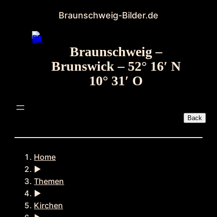
Zum
Braunschweig-Bilder.de
Inhalt
springen
Braunschweig –
Brunswick – 52° 16′ N
10° 31′ O
Home
►
Themen
►
Kirchen