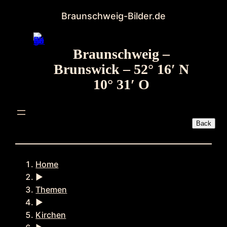
Zum
Braunschweig-Bilder.de
Inhalt
springen
Braunschweig –
Brunswick – 52° 16′ N
10° 31′ O
Home
►
Themen
►
Kirchen