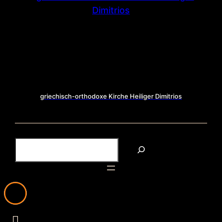
griechisch-orthodoxe Kirche Heiliger Dimitrios
S
u
c
h
e
n