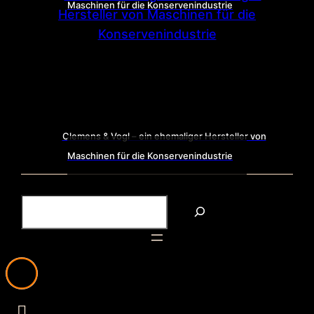
Maschinen für die Konservenindustrie
Clemens & Vogl – ein ehemaliger Hersteller von
Maschinen für die Konservenindustrie
S
u
c
h
e
n