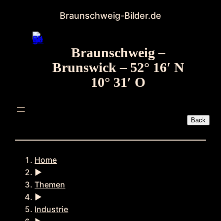
Zum
Braunschweig-Bilder.de
Inhalt
springen
Braunschweig –
Brunswick – 52° 16′ N
10° 31′ O
Home
►
Themen
►
Industrie