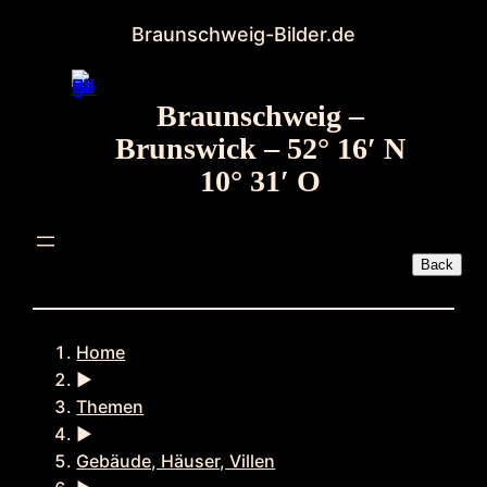
Zum
Braunschweig-Bilder.de
Inhalt
springen
Braunschweig –
Brunswick – 52° 16′ N
10° 31′ O
Home
►
Themen
►
Gebäude, Häuser, Villen