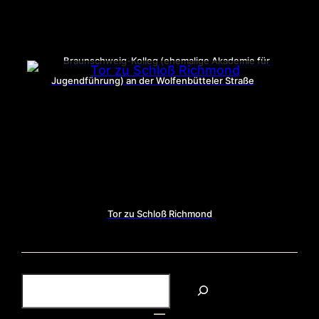
Braunschweig-Kolleg (ehemalige Akademie für
Jugendführung) an der Wolfenbütteler Straße
Tor zu Schloß Richmond
S
u