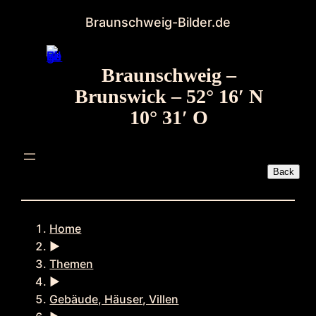
Zum
Braunschweig-Bilder.de
Inhalt
springen
Braunschweig –
Brunswick – 52° 16′ N
10° 31′ O
Home
►
Themen
►
Gebäude, Häuser, Villen