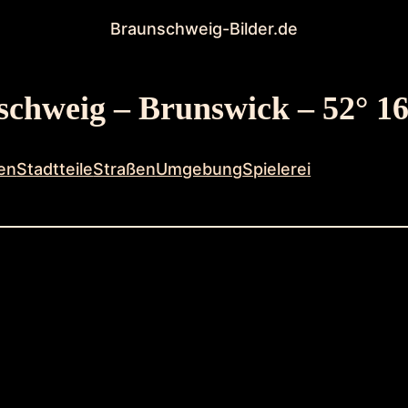
Braunschweig-Bilder.de
chweig – Brunswick – 52° 16
en
Stadtteile
Straßen
Umgebung
Spielerei