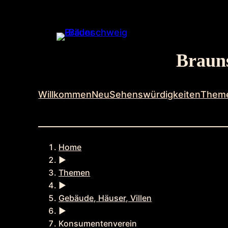
Zum
Inhalt
springen
Brauns
Willkommen
Neu
Sehenswürdigkeiten
Them
Home
►
Themen
►
Gebäude, Häuser, Villen
►
Konsumentenverein