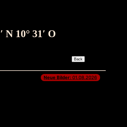
′ N 10° 31′ O
Neue Bilder:
01.08.2026