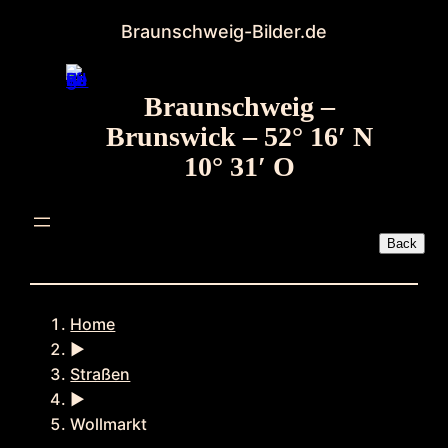
Zum
Braunschweig-Bilder.de
Inhalt
springen
Braunschweig –
Brunswick – 52° 16′ N
10° 31′ O
Home
►
Straßen
►
Wollmarkt