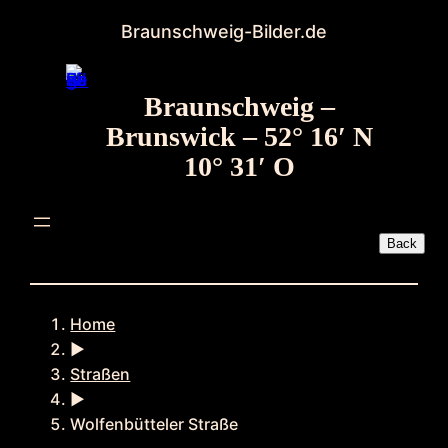
Zum
Braunschweig-Bilder.de
Inhalt
springen
Braunschweig –
Brunswick – 52° 16′ N
10° 31′ O
Home
►
Straßen
►
Wolfenbütteler Straße