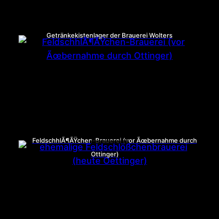
Getränkekistenlager der Brauerei Wolters
FeldschhlÃ¶ÃŸchen-Brauerei (vor Ãœbernahme durch
Ottinger)