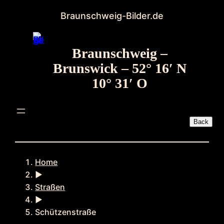
Zum
Braunschweig-Bilder.de
Inhalt
springen
Braunschweig –
Brunswick – 52° 16′ N
10° 31′ O
Home
►
Straßen
►
Schützenstraße