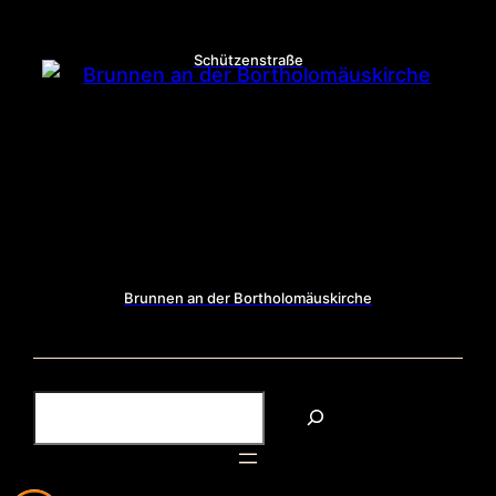
Schützenstraße
Brunnen an der Bortholomäuskirche
S
u
c