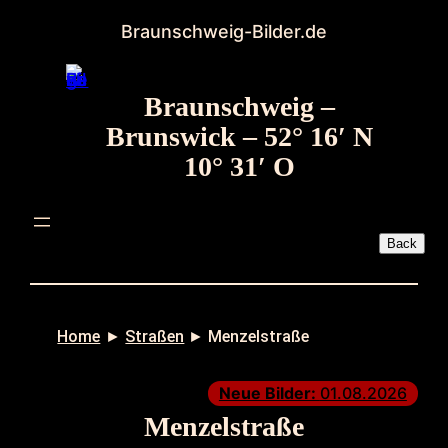
Zum
Braunschweig-Bilder.de
Inhalt
springen
Braunschweig –
Brunswick – 52° 16′ N
10° 31′ O
Home
►
Straßen
►
Menzelstraße
Neue Bilder:
01.08.2026
Menzelstraße