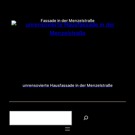
Fassade in der Menzelstraße
unrensovierte Hausfassade in der Menzelstraße
S
u
c