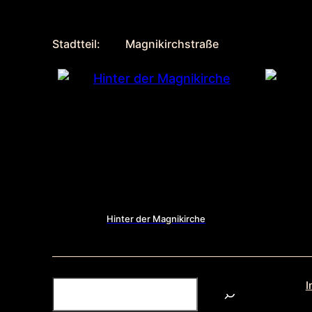
Stadtteil:
Magnikirchstraße
Hinter der Magnikirche
S
I
u