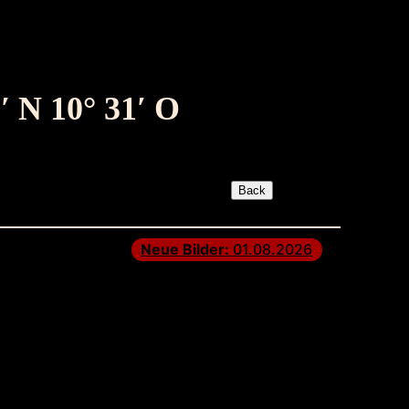
′ N 10° 31′ O
Neue Bilder:
01.08.2026