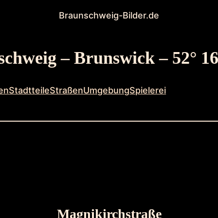
Braunschweig-Bilder.de
chweig – Brunswick – 52° 16
en
Stadtteile
Straßen
Umgebung
Spielerei
Magnikirchstraße