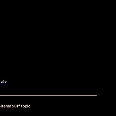
raße
Sitemap
Off topic