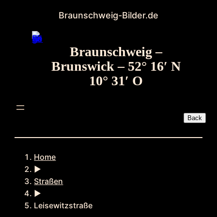
Zum
Braunschweig-Bilder.de
Inhalt
springen
Braunschweig –
Brunswick – 52° 16′ N
10° 31′ O
Home
►
Straßen
►
Leisewitzstraße