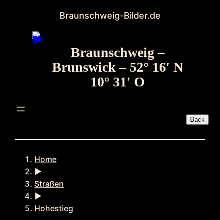
Zum
Braunschweig-Bilder.de
Inhalt
springen
Braunschweig –
Brunswick – 52° 16′ N
10° 31′ O
Home
►
Straßen
►
Hohestieg