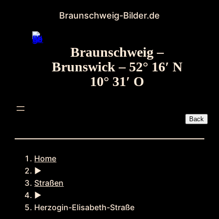
Zum
Braunschweig-Bilder.de
Inhalt
springen
Braunschweig –
Brunswick – 52° 16′ N
10° 31′ O
Home
►
Straßen
►
Herzogin-Elisabeth-Straße