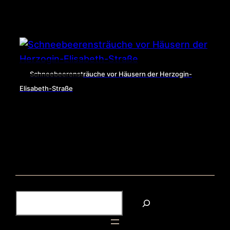
Schneebeerensträuche vor Häusern der Herzogin-
Elisabeth-Straße
S
u
c