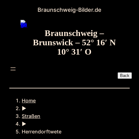
Zum
Braunschweig-Bilder.de
Inhalt
springen
Braunschweig –
Brunswick – 52° 16′ N
10° 31′ O
Home
►
Straßen
►
Herrendorftwete