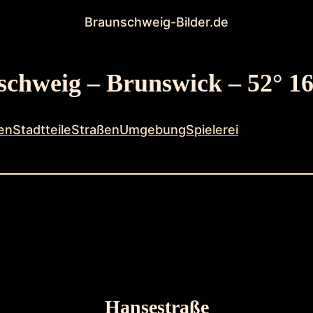
Braunschweig-Bilder.de
chweig – Brunswick – 52° 16
en
Stadtteile
Straßen
Umgebung
Spielerei
Hansestraße