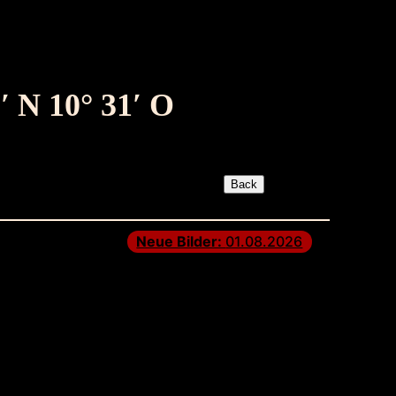
′ N 10° 31′ O
Neue Bilder:
01.08.2026