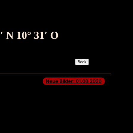
′ N 10° 31′ O
Neue Bilder:
01.08.2026