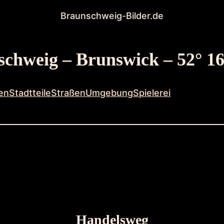
Braunschweig-Bilder.de
chweig – Brunswick – 52° 16
en
Stadtteile
Straßen
Umgebung
Spielerei
Handelsweg