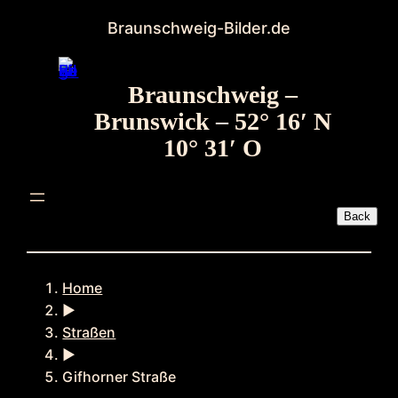
Zum
Braunschweig-Bilder.de
Inhalt
springen
Braunschweig –
Brunswick – 52° 16′ N
10° 31′ O
Home
►
Straßen
►
Gifhorner Straße