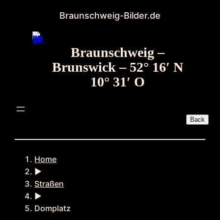
Zum
Braunschweig-Bilder.de
Inhalt
springen
Braunschweig –
Brunswick – 52° 16′ N
10° 31′ O
Home
►
Straßen
►
Domplatz