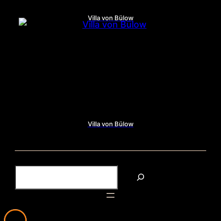
Villa von Bülow
Villa von Bülow
S
u
c
h