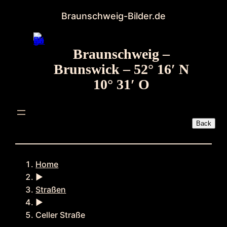
Zum
Braunschweig-Bilder.de
Inhalt
springen
Braunschweig –
Brunswick – 52° 16′ N
10° 31′ O
Home
►
Straßen
►
Celler Straße