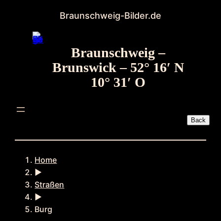
Zum
Braunschweig-Bilder.de
Inhalt
springen
Braunschweig –
Brunswick – 52° 16′ N
10° 31′ O
Home
►
Straßen
►
Burg