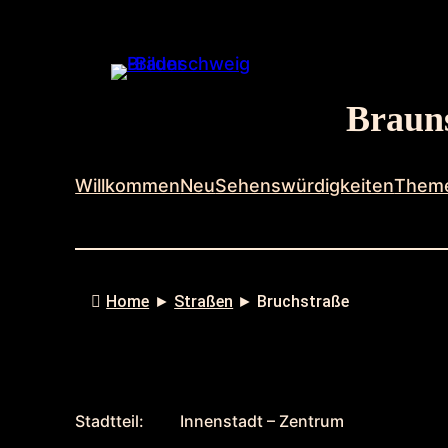
Zum
Inhalt
springen
Brauns
Willkommen
Neu
Sehenswürdigkeiten
Them
Home
►
Straßen
►
Bruchstraße
Stadtteil:
Innenstadt – Zentrum