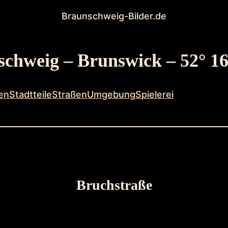
Braunschweig-Bilder.de
chweig – Brunswick – 52° 16
en
Stadtteile
Straßen
Umgebung
Spielerei
Bruchstraße