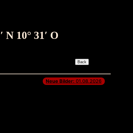
′ N 10° 31′ O
Neue Bilder:
01.08.2026