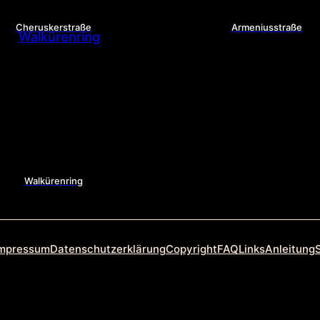
Cheruskerstraße
Armeniusstraße
Walkürenring
mpressum
Datenschutzerklärung
Copyright
FAQ
Links
Anleitung