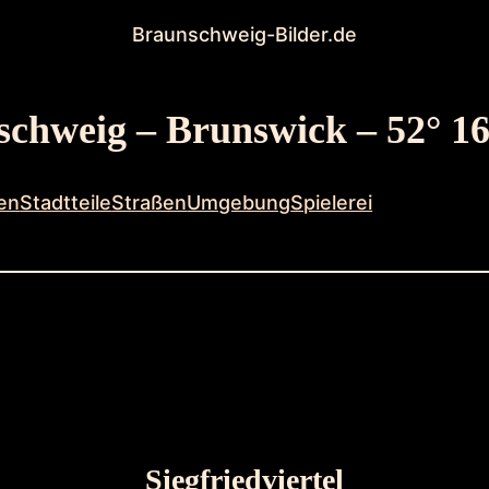
Braunschweig-Bilder.de
chweig – Brunswick – 52° 16
en
Stadtteile
Straßen
Umgebung
Spielerei
Siegfriedviertel