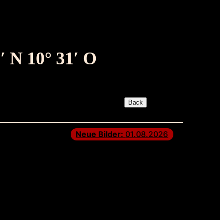
′ N 10° 31′ O
Neue Bilder:
01.08.2026