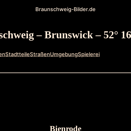
Braunschweig-Bilder.de
chweig – Brunswick – 52° 16
en
Stadtteile
Straßen
Umgebung
Spielerei
Bienrode