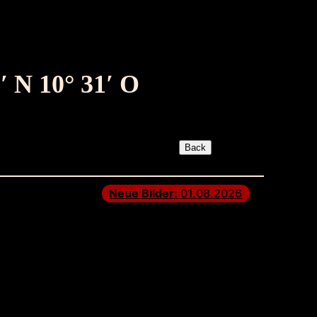
′ N 10° 31′ O
Neue Bilder:
01.08.2026